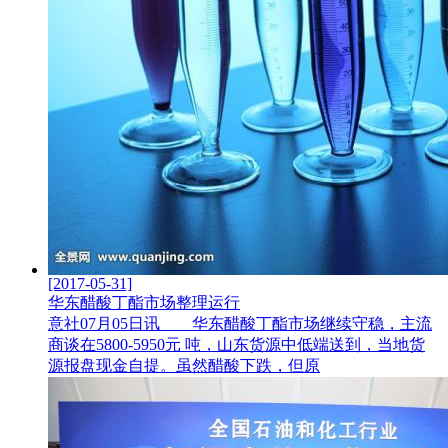
[2017-05-31]
华东醋酸丁酯市场整理运行
意社07月05日讯 华东醋酸丁酯市场继续守稳，主流
商谈在5800-5950元 吨，山东货源中低端送到，当地货
源报盘现金自提。虽然醋酸下跌，但原