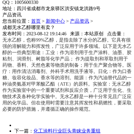
QQ：1005600330
地址：四川省成都市龙泉驿区洪安镇龙洪路9号
产品资讯
您当前位置：
首页
>
新闻中心
>
产品资讯
>
成都无水乙醇哪里有卖？
发布时间：2023-08-12 19:14:46 来源：本站原创 点击量：
无水乙醇，也称99%乙醇，是指去除了水分的乙醇。它具有很
强的溶解能力和挥发性，广泛应用于许多领域。以下是无水乙
醇的一些典型用途：工业：作为溶剂用于生产涂料、油墨、胶
粘剂、润滑剂、树脂等化学产品； 作为提取剂和萃取剂用于
药物、香料、天然色素等物质的制备；用于生产聚合物等。医
疗：用作清洁消毒剂、外科手术用洗手液等。日化：作为口香
糖、妆容化妆品、香水等的溶剂。能源：作为汽油替代品的一
种油类氨基对甲苯酸乙酯（ATE）的原料。实验室：无水乙醇
作为实验室中的一个重要试剂和反应介质，广泛用于生化、生
物技术及各种化学实验中。无水乙醇是一种十分常见且广泛应
用的化学品。但在使用时需要注意其挥发性和易燃性，要采取
必要的防护措施，并遵循正确的操作规范。
下一篇：
化工涂料行业巨头青睐业务重组