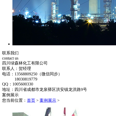
联系我们
contact us
四川绿森林化工有限公司
联系人：贺经理
电话：13568809250（微信同步）
18030819779
QQ：1005600330
地址：四川省成都市龙泉驿区洪安镇龙洪路9号
案例展示
您当前位置：
首页
>
案例展示
>